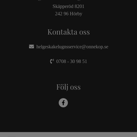
Skäpperöd 8201
242 96 Hörby
Kontakta oss
helgeskakelugnsservice@onnekop.se
0708 - 30 98 51
Följ oss