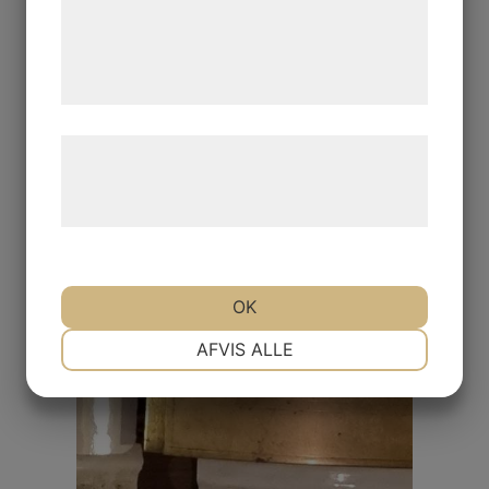
de har indsamlet gennem din brug af deres
tjenester. Ved at klikke på 'OK' giver du
samtykke til disse formål.
Læs mere om vores brug af cookies og
behandling af persondata på vores
hjemmeside.
OK
NØDVENDIGE
PRÆFERENCER
AFVIS ALLE
MARKETING
STATISTIK