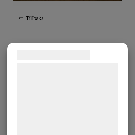
Tillbaka
Samtykke til cookies
Vi og vores samarbejdspartnere bruger
teknologier, herunder cookies, til at
indsamle oplysninger om dig til forskellige
formål, herunder: Tilpasning af annoncering,
bedre brugeroplevelse, funktionalitet,
statistik og marketing. Disse oplysninger
kan blive delt med annoncerings- og
analysepartnere, som kan kombinere dem
med data, du tidligere har givet dem eller