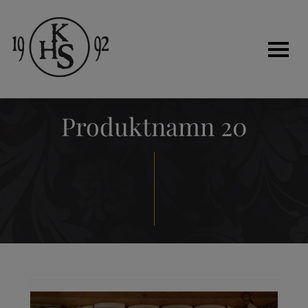
Produktnamn 20
Hem
Historia
Tjänster
Kakelugnar
Renovera