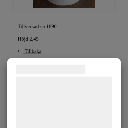
Tillverkad ca 1890
Höjd 2,45
Tillbaka
Samtykke til cookies
Vi og vores samarbejdspartnere bruger
teknologier, herunder cookies, til at
indsamle oplysninger om dig til forskellige
formål, herunder: Tilpasning af annoncering,
bedre brugeroplevelse, funktionalitet,
statistik og marketing. Disse oplysninger