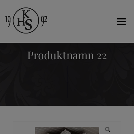
Produktnamn 22
Hem
Historia
Tjänster
Kakelugnar
Renovera