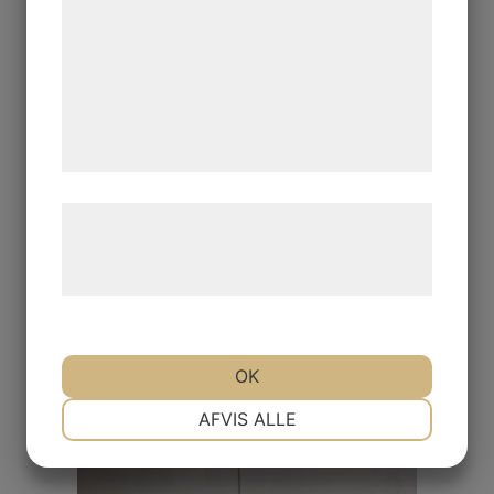
kan blive delt med annoncerings- og
analysepartnere, som kan kombinere dem
med data, du tidligere har givet dem eller
de har indsamlet gennem din brug af deres
tjenester. Ved at klikke på 'OK' giver du
samtykke til disse formål.
Læs mere om vores brug af cookies og
behandling af persondata på vores
hjemmeside.
OK
NØDVENDIGE
PRÆFERENCER
AFVIS ALLE
MARKETING
STATISTIK