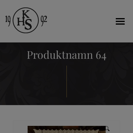
Produktnamn 64
Hem
Historia
Tjänster
Kakelugnar
Renovera