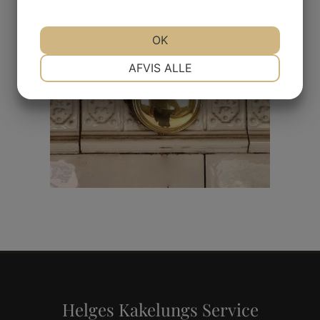
OK
NØDVENDIGE
PRÆFERENCER
AFVIS ALLE
MARKETING
STATISTIK
Helges Kakelungs Service