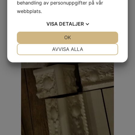
behandling av personuppgifter på vår
webbplats.
VISA
DETALJER
JA
NEJ
OK
JA
NEJ
NÖDVÄNDIG
INSTÄLLNINGAR
AVVISA ALLA
JA
NEJ
JA
NEJ
MARKNADSFÖRING
STATISTIK