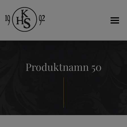
Hem
Produktnamn 50
Historia
Tjänster
Kakelugnar
Renovera