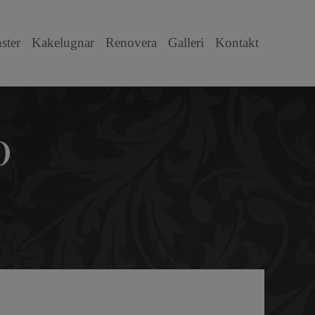
ster
Kakelugnar
Renovera
Galleri
Kontakt
0