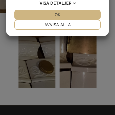
VISA
DETALJER
JA
NEJ
OK
JA
NEJ
NÖDVÄNDIG
INSTÄLLNINGAR
AVVISA ALLA
JA
NEJ
JA
NEJ
MARKNADSFÖRING
STATISTIK