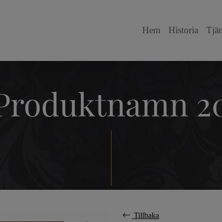
Hem
Historia
Tjän
Produktnamn 2
Tillbaka