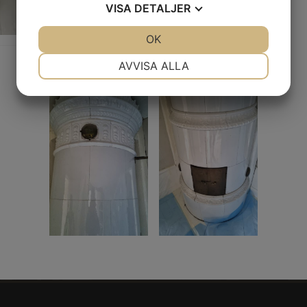
VISA
DETALJER
JA
NEJ
OK
JA
NEJ
NÖDVÄNDIG
INSTÄLLNINGAR
AVVISA ALLA
JA
NEJ
JA
NEJ
MARKNADSFÖRING
STATISTIK