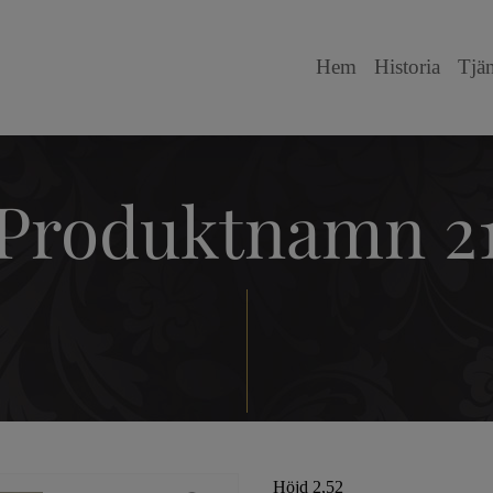
Hem
Historia
Tjän
Produktnamn 2
Höjd 2,52