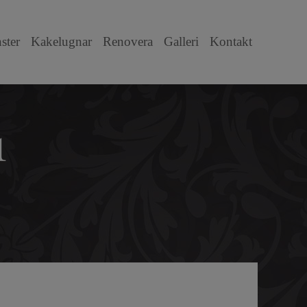
ster
Kakelugnar
Renovera
Galleri
Kontakt
1