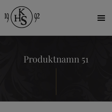
Hem
Produktnamn 51
Historia
Tjänster
Kakelugnar
Renovera