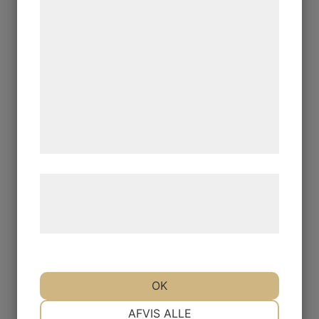
bedre brugeroplevelse, funktionalitet,
statistik og marketing. Disse oplysninger
kan blive delt med annoncerings- og
analysepartnere, som kan kombinere dem
med data, du tidligere har givet dem eller
de har indsamlet gennem din brug af deres
tjenester. Ved at klikke på 'OK' giver du
samtykke til disse formål.
Læs mere om vores brug af cookies og
behandling af persondata på vores
hjemmeside.
OK
NØDVENDIGE
PRÆFERENCER
AFVIS ALLE