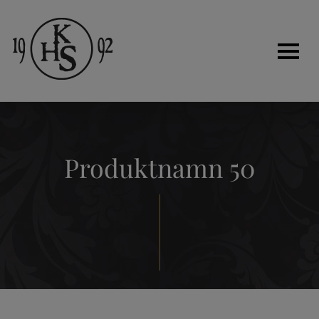
Hem
Produktnamn 50
Historia
Tjänster
Kakelugnar
Renovera