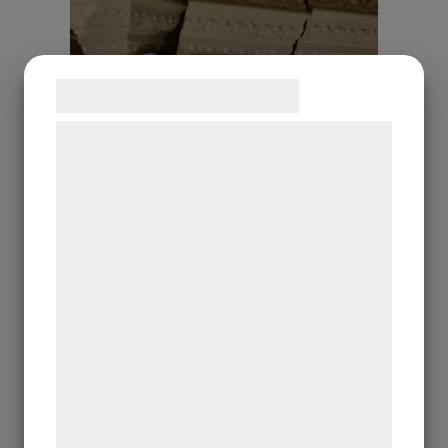
Samtykke til cookies
Vi og vores samarbejdspartnere bruger
teknologier, herunder cookies, til at
indsamle oplysninger om dig til forskellige
formål, herunder: Tilpasning af annoncering,
bedre brugeroplevelse, funktionalitet,
statistik og marketing. Disse oplysninger
kan blive delt med annoncerings- og
analysepartnere, som kan kombinere dem
med data, du tidligere har givet dem eller
de har indsamlet gennem din brug af deres
tjenester. Ved at klikke på 'OK' giver du
samtykke til disse formål.