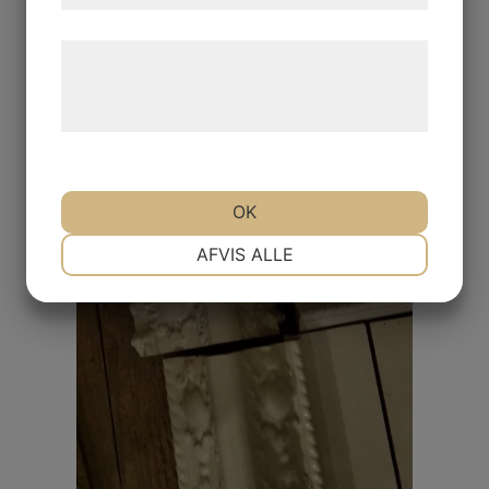
Læs mere om vores brug af cookies og
behandling af persondata på vores
hjemmeside.
OK
NØDVENDIGE
PRÆFERENCER
AFVIS ALLE
MARKETING
STATISTIK