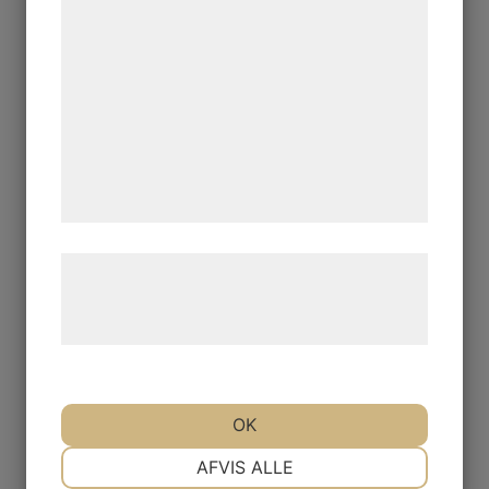
statistik og marketing. Disse oplysninger
kan blive delt med annoncerings- og
analysepartnere, som kan kombinere dem
med data, du tidligere har givet dem eller
de har indsamlet gennem din brug af deres
tjenester. Ved at klikke på 'OK' giver du
samtykke til disse formål.
Læs mere om vores brug af cookies og
behandling af persondata på vores
hjemmeside.
OK
NØDVENDIGE
PRÆFERENCER
AFVIS ALLE