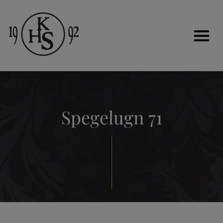
Hem
Spegelugn 71
Historia
Tjänster
Kakelugnar
Renovera