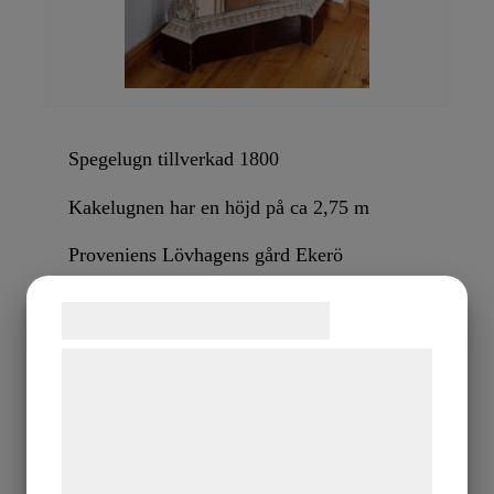
Spegelugn tillverkad 1800
Kakelugnen har en höjd på ca 2,75 m
Proveniens Lövhagens gård Ekerö
Tillbaka
Samtykke til cookies
Vi og vores samarbejdspartnere bruger
teknologier, herunder cookies, til at
indsamle oplysninger om dig til forskellige
formål, herunder: Tilpasning af annoncering,
bedre brugeroplevelse, funktionalitet,